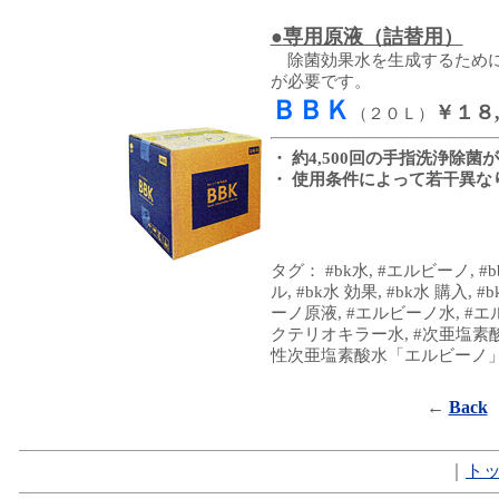
●
専用原液（詰替用）
除菌効果水を生成するため
が必要です。
ＢＢＫ
￥１８
（２０Ｌ）
・ 約4,500回の手指洗浄除菌
・ 使用条件によって若干異な
タグ： #bk水, #エルビーノ, #bbk
ル, #bk水 効果, #bk水 購入,
ーノ原液, #エルビーノ水, #エ
クテリオキラー水, #次亜塩素酸
性次亜塩素酸水「エルビーノ」
←
Back
｜
ト