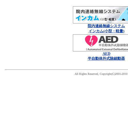
院内連絡無線システム
インカム(小型・軽量)
AED
半自動体外式除細動器
All Rights Reserved, Copyright(C)2001-201