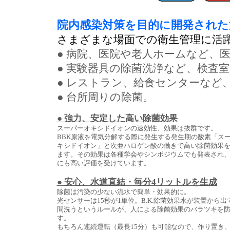
院内感染対策を目的に開発された
さまざまな場面での衛生管理に活
● 病院、医院や老人ホームなど、
● 実験器具の除菌洗浄など、検査
● レストラン、給食センターなど
● 台所周りの除菌。
● 強力、安定した高い除菌効果
スーパーオキシドイオンの速効性、効
果は抜群です。
BBK原液を電気分解する際に発生する発生期の酸素「ス
キシドイオン」と次亜ハロゲン酸の働きで高い除菌効果
ます。その効果は各種学会やシンポジウムでも発表され
にも高い評価を受けています。
● 安心、水道直結・毎分4リットルを生成
除菌は汚染の少ない流水で簡単・効果的に。
光センサーは15秒が1単位。B.K.除菌効果水が装置から出
間洗うというルールが、人による除菌効果のバラツキを
す。
もちろん連続運転（最長15分）も可能なので、作り置き