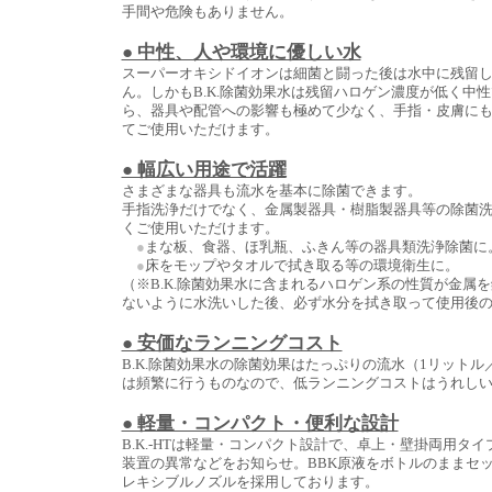
手間や危険もありません。
● 中性、人や環境に優しい水
スーパーオキシドイオンは細菌と闘った後は水中に残留
ん。しかもB.K.除菌効果水は残留ハロゲン濃度が低く中
ら、器具や配管への影響も極めて少なく、手指・皮膚に
てご使用いただけます。
● 幅広い用途で活躍
さまざまな器具も流水を基本に除菌できます。
手指洗浄だけでなく、金属製器具・樹脂製器具等の除菌
くご使用いただけます。
●
まな板、食器、ほ乳瓶、ふきん等の器具類洗浄除菌に
●
床をモップやタオルで拭き取る等の環境衛生に。
（※B.K.除菌効果水に含まれるハロゲン系の性質が金属
ないように水洗いした後、必ず水分を拭き取って使用後
● 安価なランニングコスト
B.K.除菌効果水の除菌効果はたっぷりの流水（1リットル
は頻繁に行うものなので、低ランニングコストはうれし
● 軽量・コンパクト・便利な設計
B.K.-HTは軽量・コンパクト設計で、卓上・壁掛両用タ
装置の異常などをお知らせ。BBK原液をボトルのままセッ
レキシブルノズルを採用しております。