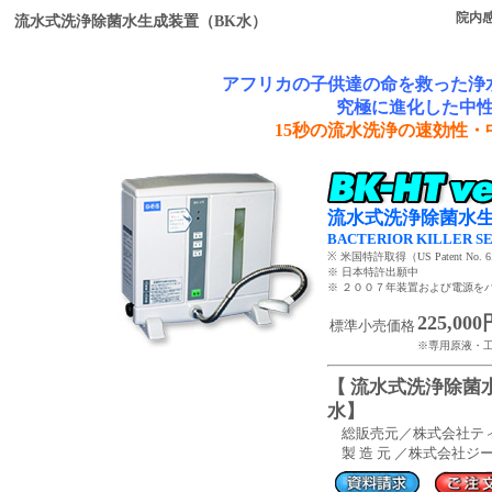
院内
流水式洗浄除菌水生成装置（BK水）
アフリカの子供達の命を救った浄
究極に進化した中
15秒の流水洗浄の速効性
流水式洗浄除菌水生
BACTERIOR KILLER SE
※ 米国特許取得（US Patent No. 6.
※ 日本特許出願中
※ ２００７年装置および電源を
225,000
標準小売価格
※専用原液・
【 流水式洗浄除菌水生成
水】
総販売元／株式会社テ
製 造 元 ／株式会社ジ