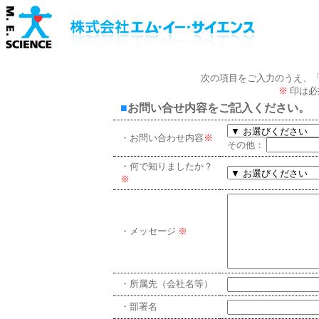
次の項目をご入力のうえ、
※
印は必
■
お問い合せ内容をご記入ください。
・お問い合わせ内容
※
その他：
・何で知りましたか？
※
・メッセージ
※
・所属先（会社名等）
・部署名