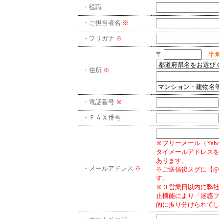
・役職
・ご担当者名
※
・フリガナ
※
〒
半
・住所
※
・電話番号
※
・ＦＡＸ番号
※フリーメール（Yaho
タイメールアドレス
あります。
・メールアドレス
※
※ご送信後スグに【@m
す。
※３営業日以内に弊
止機能により「迷惑
的に振り分けられて